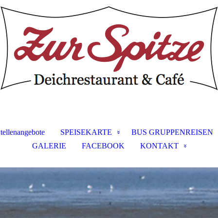
tellenangebote
SPEISEKARTE
BUS GRUPPENREISEN
GALERIE
FACEBOOK
KONTAKT